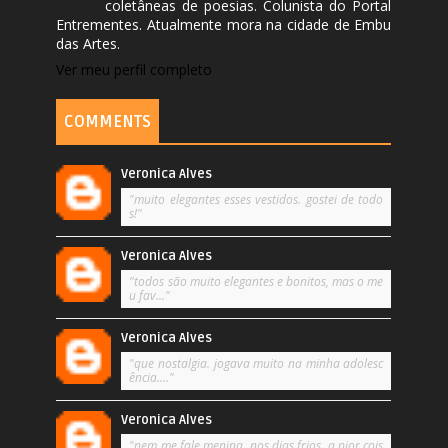
coletâneas de poesias. Colunista do Portal
Entrementes. Atualmente mora na cidade de Embu
das Artes.
Ver meu perfil completo
COMMENTS
Veronica Alves
"muito elegantes esses vestidos. gostei de todo
s!"
Veronica Alves
"todos são muito elegantes e bonitos, mas o me
u fav..."
Veronica Alves
"que nostalgia. jogava muito na minha adolesc
ência...."
Veronica Alves
"nem me fale menina. nos dias frios, a pior cois