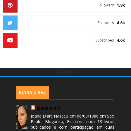
1,9k
Followers
4.6k
Followers
4.6k
Subscribes
undefined
JOANA D'ARC
Joana D'arc
Joana D'arc Nasceu em 06/03/1986 em São
Paulo. Blogueira, Escritora com 13 livros
publicados e com participação em duas