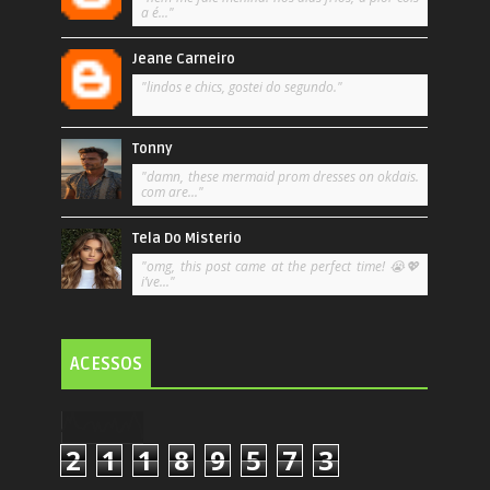
a é..."
Jeane Carneiro
"lindos e chics, gostei do segundo."
Tonny
"damn, these mermaid prom dresses on okdais.
com are..."
Tela Do Misterio
"omg, this post came at the perfect time! 😭💖
i’ve..."
ACESSOS
2
1
1
8
9
5
7
3