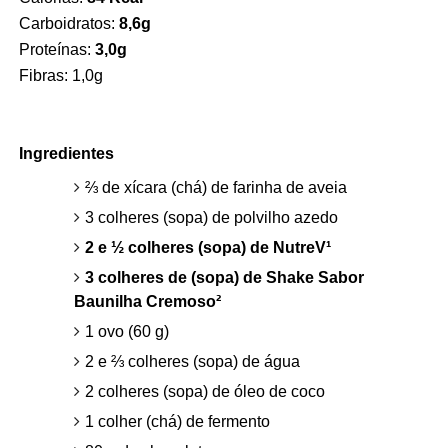
Carboidratos:
8,6g
Proteínas:
3,0g
Fibras:
1,0g
Ingredientes
⅔ de xícara (chá) de farinha de aveia
3 colheres (sopa) de polvilho azedo
2 e ½ colheres (sopa) de NutreV¹
3 colheres de (sopa) de Shake Sabor
Baunilha Cremoso²
1 ovo (60 g)
2 e ⅔ colheres (sopa) de água
2 colheres (sopa) de óleo de coco
1 colher (chá) de fermento