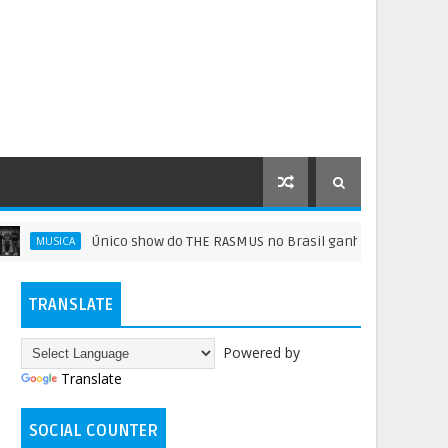
Único show do THE RASMUS no Brasil ganha condição exclusiva p
SICA
TRANSLATE
Powered by
Translate
SOCIAL COUNTER