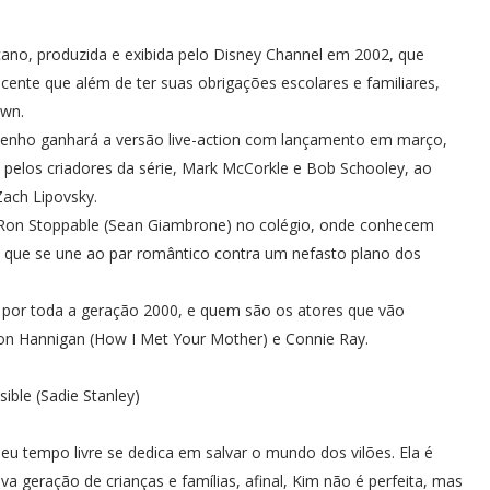
ano, produzida e exibida pelo Disney Channel em 2002, que
cente que além de ter suas obrigações escolares e familiares,
own.
esenho ganhará a versão live-action com lançamento em março,
to pelos criadores da série, Mark McCorkle e Bob Schooley, ao
Zach Lipovsky.
 e Ron Stoppable (Sean Giambrone) no colégio, onde conhecem
 que se une ao par romântico contra um nefasto plano dos
 por toda a geração 2000, e quem são os atores que vão
on Hannigan (How I Met Your Mother) e Connie Ray.
ible (Sadie Stanley)
 tempo livre se dedica em salvar o mundo dos vilões. Ela é
geração de crianças e famílias, afinal, Kim não é perfeita, mas