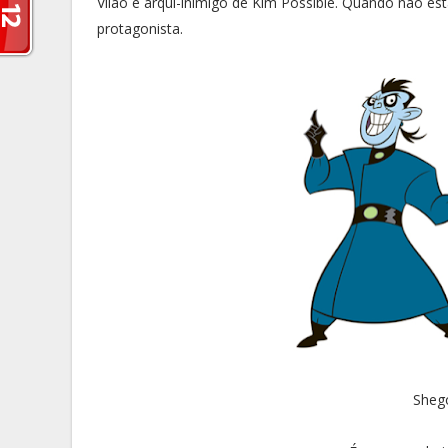
Vilão e arqui-inimigo de Kim Possible. Quando não e
protagonista.
Shego