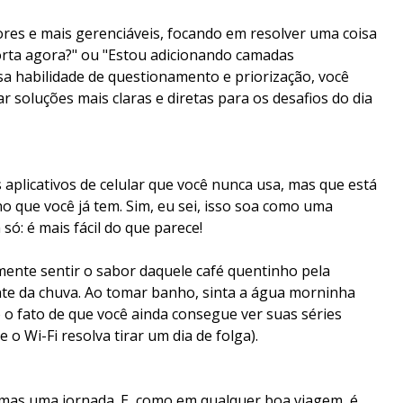
res e mais gerenciáveis, focando em resolver uma coisa
orta agora?" ou "Estou adicionando camadas
sa habilidade de questionamento e priorização, você
 soluções mais claras e diretas para os desafios do dia
aplicativos de celular que você nunca usa, mas que está
no que você já tem. Sim, eu sei, isso soa como uma
só: é mais fácil do que parece!
ente sentir o sabor daquele café quentinho pela
nte da chuva. Ao tomar banho, sinta a água morninha
o fato de que você ainda consegue ver suas séries
o Wi-Fi resolva tirar um dia de folga).
, mas uma jornada. E, como em qualquer boa viagem, é