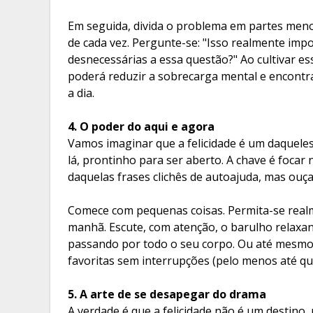
Em seguida, divida o problema em partes meno
de cada vez. Pergunte-se: "Isso realmente imp
desnecessárias a essa questão?" Ao cultivar es
poderá reduzir a sobrecarga mental e encontrar
a dia.
4. O poder do aqui e agora
Vamos imaginar que a felicidade é um daqueles 
lá, prontinho para ser aberto. A chave é focar 
daquelas frases clichês de autoajuda, mas ouça 
Comece com pequenas coisas. Permita-se realm
manhã. Escute, com atenção, o barulho relaxa
passando por todo o seu corpo. Ou até mesmo 
favoritas sem interrupções (pelo menos até que 
5. A arte de se desapegar do drama
A verdade é que a felicidade não é um destino