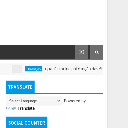
Qual é a principal função das finanças?
FINANÇAS
M
TRANSLATE
Powered by
Translate
SOCIAL COUNTER