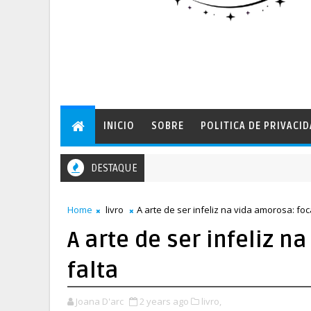
INICIO
SOBRE
POLITICA DE PRIVACI
DESTAQUE
nema em casa: veja 3 filmes para assistir com os filhos no Dia dos Pai
Home
livro
A arte de ser infeliz na vida amorosa: foc
A arte de ser infeliz n
falta
Joana D'arc
2 years ago
livro,