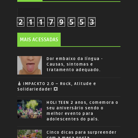
2
1
1
7
9
5
5
3
MAIS ACESSADAS
Dor embaixo da língua -
Causas, sintomas e
tratamento adequado.
🎸 IMPACKTO 2.0 – Rock, Atitude e
Solidariedade! 💥
HOLI TEEN 2 anos, comemora o
seu aniversário sendo o
melhor evento para
adolescentes do país.
Cinco dicas para surpreender