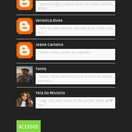
"que nostalgia. jogava muito na minha adolesc
ência...."
Veronica Alves
"nem me fale menina. nos dias frios, a pior cois
a é..."
Jeane Carneiro
"lindos e chics, gostei do segundo."
Tonny
"damn, these mermaid prom dresses on okdais.
com are..."
Tela Do Misterio
"omg, this post came at the perfect time! 😭💖
i’ve..."
ACESSOS