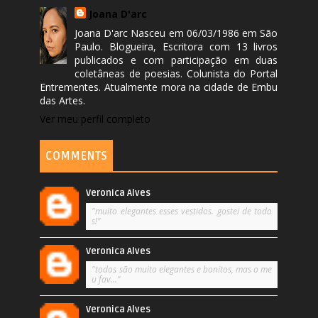
Joana D'arc
Joana D'arc Nasceu em 06/03/1986 em São
Paulo. Blogueira, Escritora com 13 livros
publicados e com participação em duas
coletâneas de poesias. Colunista do Portal
Entrementes. Atualmente mora na cidade de Embu
das Artes.
Ver meu perfil completo
COMMENTS
Veronica Alves
"muito elegantes esses vestidos. gostei de todo
s!"
Veronica Alves
"todos são muito elegantes e bonitos, mas o me
u fav..."
Veronica Alves